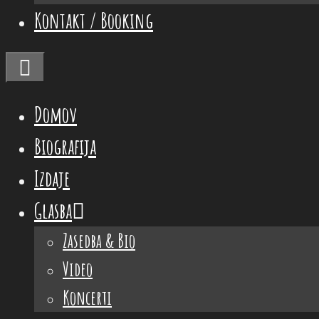
Kontakt / Booking
Menu
Domov
Biografija
Izdaje
Glasba
Zasedba & Bio
Video
Koncerti