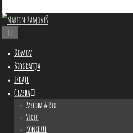
Menu
Domov
Biografija
Izdaje
Glasba
Zasedba & Bio
Video
Koncerti