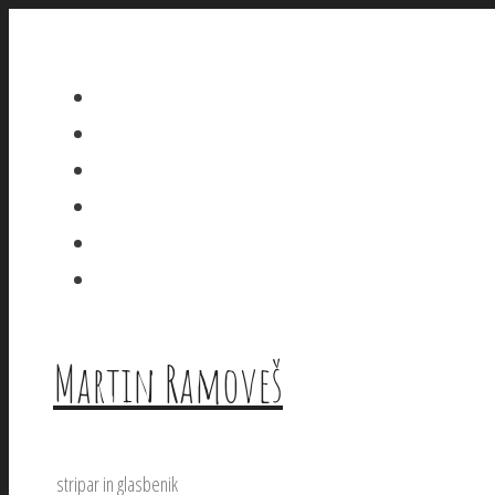
Skip
to
content
Martin Ramoveš
stripar in glasbenik