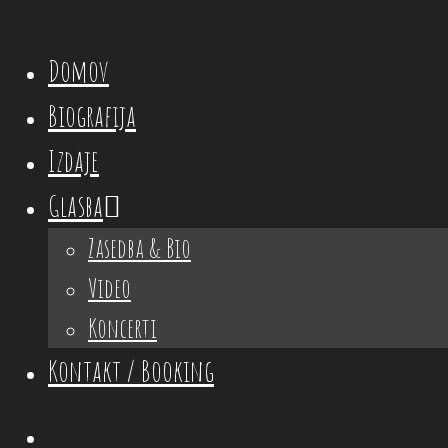
Domov
Biografija
Izdaje
Glasba
Zasedba & Bio
Video
Koncerti
Kontakt / Booking