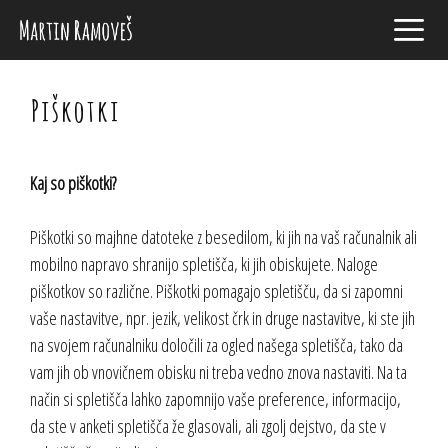
Skip
to
content
Men
Piškotki
Kaj so piškotki?
Piškotki so majhne datoteke z besedilom, ki jih na vaš računalnik ali
mobilno napravo shranijo spletišča, ki jih obiskujete. Naloge
piškotkov so različne. Piškotki pomagajo spletišču, da si zapomni
vaše nastavitve, npr. jezik, velikost črk in druge nastavitve, ki ste jih
na svojem računalniku določili za ogled našega spletišča, tako da
vam jih ob vnovičnem obisku ni treba vedno znova nastaviti. Na ta
način si spletišča lahko zapomnijo vaše preference, informacijo,
da ste v anketi spletišča že glasovali, ali zgolj dejstvo, da ste v