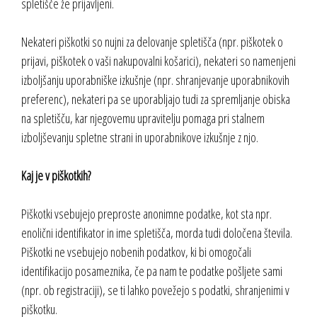
spletišče že prijavljeni.
Nekateri piškotki so nujni za delovanje spletišča (npr. piškotek o
prijavi, piškotek o vaši nakupovalni košarici), nekateri so namenjeni
izboljšanju uporabniške izkušnje (npr. shranjevanje uporabnikovih
preferenc), nekateri pa se uporabljajo tudi za spremljanje obiska
na spletišču, kar njegovemu upravitelju pomaga pri stalnem
izboljševanju spletne strani in uporabnikove izkušnje z njo.
Kaj je v piškotkih?
Piškotki vsebujejo preproste anonimne podatke, kot sta npr.
enolični identifikator in ime spletišča, morda tudi določena števila.
Piškotki ne vsebujejo nobenih podatkov, ki bi omogočali
identifikacijo posameznika, če pa nam te podatke pošljete sami
(npr. ob registraciji), se ti lahko povežejo s podatki, shranjenimi v
piškotku.